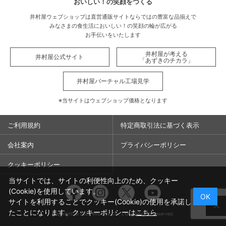
おいしい！の笑顔をつくる
井村屋ウェブショップは直営通販サイトならではの豊富な品揃えで
みなさまの食生活においしい！の笑顔の輪が広がる
お手伝いをいたします
井村屋が考える
井村屋公式サイト
「あずきのチカラ」
井村屋バーチャル工場見学
※当サイトはウェブショップ価格となります
ご利用規約
特定商取引法に基づく表示
会社案内
プライバシーポリシー
クッキーポリシー
当サイトでは、サイトの利便性向上のため、クッキー
Facebook
Instagram
Twitter
You
(Cookie)を使用しています。
OK
サイトを利用することでクッキー(Cookie)の使用を承諾し
たことになります。クッキーポリシーは
こちら
Copyright ©
2026
Imuraya Co., Ltd. All Rights Reserved.