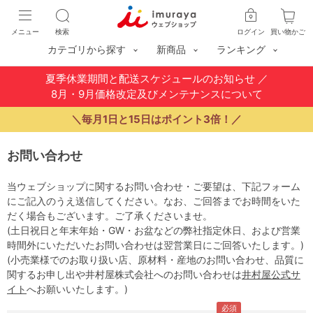
メニュー
検索
ログイン
買い物かご
カテゴリから探す
新商品
ランキング
夏季休業期間と配送スケジュールのお知らせ
／
8月・9月価格改定及びメンテナンスについて
＼毎月1日と15日はポイント3倍！／
お問い合わせ
当ウェブショップに関するお問い合わせ・ご要望は、下記フォーム
にご記入のうえ送信してください。なお、ご回答までお時間をいた
だく場合もございます。ご了承くださいませ。
(土日祝日と年末年始・GW・お盆などの弊社指定休日、および営業
時間外にいただいたお問い合わせは翌営業日にご回答いたします。)
(小売業様でのお取り扱い店、原材料・産地のお問い合わせ、品質に
関するお申し出や井村屋株式会社へのお問い合わせは
井村屋公式サ
イト
へお願いいたします。)