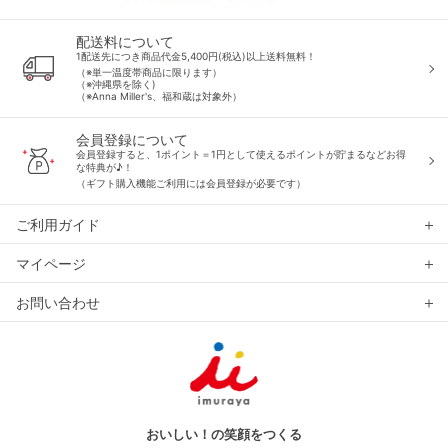
配送料について
1配送先につき商品代金5,400円(税込)以上送料無料！
（※単一温度帯商品に限ります）
（※沖縄県を除く)
（※Anna Miller's、福和蔵は対象外）
会員登録について
会員登録すると、1ポイント＝1円として使えるポイントが貯まるなどお得
な特典が♪！
（ギフト購入機能ご利用には会員登録が必要です）
ご利用ガイド
マイページ
お問い合わせ
おいしい！の笑顔をつくる