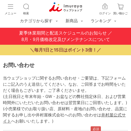
メニュー
検索
ログイン
買い物かご
カテゴリから探す
新商品
ランキング
夏季休業期間と配送スケジュールのお知らせ
／
8月・9月価格改定及びメンテナンスについて
＼毎月1日と15日はポイント3倍！／
お問い合わせ
当ウェブショップに関するお問い合わせ・ご要望は、下記フォーム
にご記入のうえ送信してください。なお、ご回答までお時間をいた
だく場合もございます。ご了承くださいませ。
(土日祝日と年末年始・GW・お盆などの弊社指定休日、および営業
時間外にいただいたお問い合わせは翌営業日にご回答いたします。)
(小売業様でのお取り扱い店、原材料・産地のお問い合わせ、品質に
関するお申し出や井村屋株式会社へのお問い合わせは
井村屋公式サ
イト
へお願いいたします。)