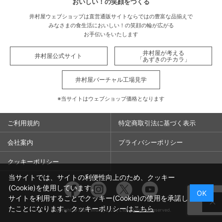
おいしい！の笑顔をつくる
井村屋ウェブショップは直営通販サイトならではの豊富な品揃えで
みなさまの食生活においしい！の笑顔の輪が広がる
お手伝いをいたします
井村屋が考える
井村屋公式サイト
「あずきのチカラ」
井村屋バーチャル工場見学
※当サイトはウェブショップ価格となります
ご利用規約
特定商取引法に基づく表示
会社案内
プライバシーポリシー
クッキーポリシー
当サイトでは、サイトの利便性向上のため、クッキー
Facebook
Instagram
Twitter
You
(Cookie)を使用しています。
OK
サイトを利用することでクッキー(Cookie)の使用を承諾し
たことになります。クッキーポリシーは
こちら
Copyright ©
2026
Imuraya Co., Ltd. All Rights Reserved.