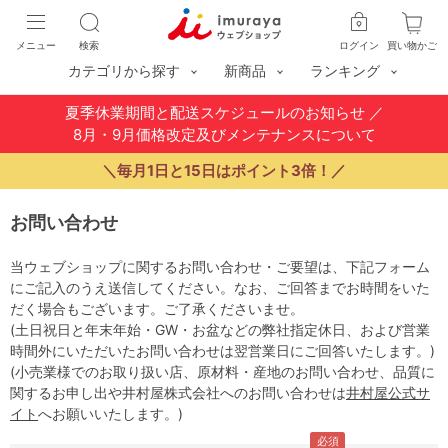
メニュー
検索
ログイン
買い物かご
カテゴリから探す
新商品
ランキング
夏季休業期間と配送スケジュールのお知らせ
／
8月・9月価格改定及びメンテナンスについて
＼毎月1日と15日はポイント3倍！／
お問い合わせ
当ウェブショップに関するお問い合わせ・ご要望は、下記フォーム
にご記入のうえ送信してください。なお、ご回答までお時間をいた
だく場合もございます。ご了承くださいませ。
(土日祝日と年末年始・GW・お盆などの弊社指定休日、および営業
時間外にいただいたお問い合わせは翌営業日にご回答いたします。)
(小売業様でのお取り扱い店、原材料・産地のお問い合わせ、品質に
関するお申し出や井村屋株式会社へのお問い合わせは
井村屋公式サ
イト
へお願いいたします。)