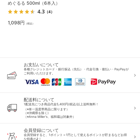
めぐるる 500ml（6本入）
4.3
（4）
1,098円
（税込）
お支払いについて
各種クレジットカード・銀行振込（先払）・代金引換・後払い・PayPayが
ご利用いただけます。
配送料について
1配送先につき商品代金5,400円(税込)以上送料無料！
（※単一温度帯商品に限ります）
（※沖縄県を除く)
（※Anna Miller's、福和蔵は対象外）
会員登録について
会員登録すると、1ポイント＝1円として使えるポイントが貯まるなどお得
な特典が♪！