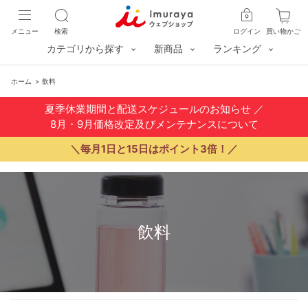
メニュー
検索
ログイン
買い物かご
カテゴリから探す
新商品
ランキング
ホーム
>
飲料
夏季休業期間と配送スケジュールのお知らせ
／
8月・9月価格改定及びメンテナンスについて
＼毎月1日と15日はポイント3倍！／
飲料