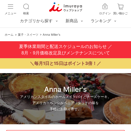
メニュー
検索
ログイン
買い物かご
カテゴリから探す
新商品
ランキング
ホーム
>
菓子・スイーツ
>
Anna Miller's
夏季休業期間と配送スケジュールのお知らせ
／
8月・9月価格改定及びメンテナンスについて
＼毎月1日と15日はポイント3倍！／
Anna Miller's
アメリカンスタイルのホームメイドパイとチーズケーキ。
アメリカ・ペンシルベニア・ダッチの味を
手軽にお取り寄せ。