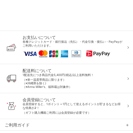
お支払いについて
各種クレジットカード・銀行振込（先払）・代金引換・後払い・PayPayが
ご利用いただけます。
配送料について
1配送先につき商品代金5,400円(税込)以上送料無料！
（※単一温度帯商品に限ります）
（※沖縄県を除く)
（※Anna Miller's、福和蔵は対象外）
会員登録について
会員登録すると、1ポイント＝1円として使えるポイントが貯まるなどお得
な特典が♪！
（ギフト購入機能ご利用には会員登録が必要です）
ご利用ガイド