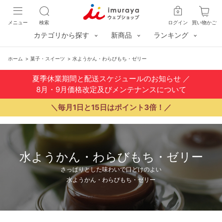
メニュー
検索
ログイン
買い物かご
カテゴリから探す
新商品
ランキング
ホーム
>
菓子・スイーツ
>
水ようかん・わらびもち・ゼリー
夏季休業期間と配送スケジュールのお知らせ
／
8月・9月価格改定及びメンテナンスについて
＼毎月1日と15日はポイント3倍！／
水ようかん・わらびもち・ゼリー
さっぱりとした味わいで口どけのよい
水ようかん・わらびもち・ゼリー