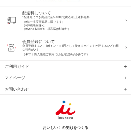
配送料について
1配送先につき商品代金5,400円(税込)以上送料無料！
（※単一温度帯商品に限ります）
（※沖縄県を除く)
（※Anna Miller's、福和蔵は対象外）
会員登録について
会員登録すると、1ポイント＝1円として使えるポイントが貯まるなどお得
な特典が♪！
（ギフト購入機能ご利用には会員登録が必要です）
ご利用ガイド
マイページ
お問い合わせ
おいしい！の笑顔をつくる