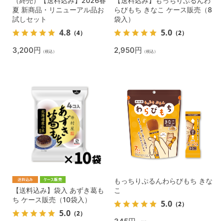
（終売）【送料込み】2026春
【送料込み】もっちりぷるんわ
夏 新商品・リニューアル品お
らびもち きなこ ケース販売（8
試しセット
袋入）
4.8
5.0
（4）
（2）
3,200円
2,950円
（税込）
（税込）
もっちりぷるんわらびもち きな
【送料込み】袋入 あずき葛も
こ
ち ケース販売（10袋入）
5.0
（2）
5.0
（2）