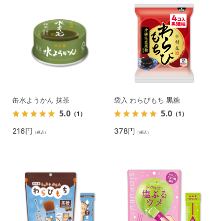
缶水ようかん 抹茶
袋入 わらびもち 黒糖
5.0
5.0
（1）
（1）
216円
378円
（税込）
（税込）