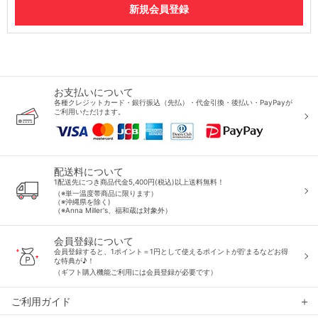
お支払いについて
各種クレジットカード・銀行振込（先払）・代金引換・後払い・PayPayが
ご利用いただけます。
配送料について
1配送先につき商品代金5,400円(税込)以上送料無料！
（※単一温度帯商品に限ります）
（※沖縄県を除く)
（※Anna Miller's、福和蔵は対象外）
会員登録について
会員登録すると、1ポイント＝1円として使えるポイントが貯まるなどお得
な特典が♪！
（ギフト購入機能ご利用には会員登録が必要です）
ご利用ガイド