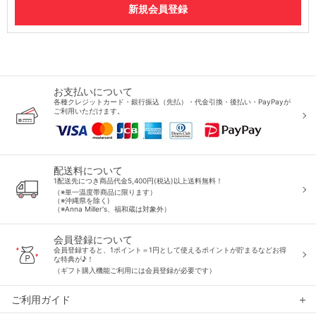
お支払いについて
各種クレジットカード・銀行振込（先払）・代金引換・後払い・PayPayが
ご利用いただけます。
配送料について
1配送先につき商品代金5,400円(税込)以上送料無料！
（※単一温度帯商品に限ります）
（※沖縄県を除く)
（※Anna Miller's、福和蔵は対象外）
会員登録について
会員登録すると、1ポイント＝1円として使えるポイントが貯まるなどお得
な特典が♪！
（ギフト購入機能ご利用には会員登録が必要です）
ご利用ガイド