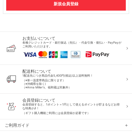
お支払いについて
各種クレジットカード・銀行振込（先払）・代金引換・後払い・PayPayが
ご利用いただけます。
配送料について
1配送先につき商品代金5,400円(税込)以上送料無料！
（※単一温度帯商品に限ります）
（※沖縄県を除く)
（※Anna Miller's、福和蔵は対象外）
会員登録について
会員登録すると、1ポイント＝1円として使えるポイントが貯まるなどお得
な特典が♪！
（ギフト購入機能ご利用には会員登録が必要です）
ご利用ガイド