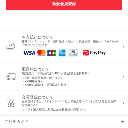
お支払いについて
各種クレジットカード・銀行振込（先払）・代金引換・後払い・PayPayが
ご利用いただけます。
配送料について
1配送先につき商品代金5,400円(税込)以上送料無料！
（※単一温度帯商品に限ります）
（※沖縄県を除く)
（※Anna Miller's、福和蔵は対象外）
会員登録について
会員登録すると、1ポイント＝1円として使えるポイントが貯まるなどお得
な特典が♪！
（ギフト購入機能ご利用には会員登録が必要です）
ご利用ガイド