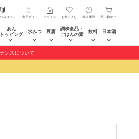
めての方へ
ご利用ガイド
ログイン
お気に入り
購入履歴
買い物かご
あん
調味食品・
氷みつ
豆腐
飲料
日本酒
トッピング
ごはんの素
テナンスについて