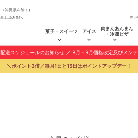
！
(沖縄県を除く)
はじ
、福和蔵は上記対象外。
肉まんあんまん
菓子・スイーツ
アイス
・冷凍ピザ
と配送スケジュールのお知らせ
／
8月・9月価格改定及びメン
＼ポイント3倍／毎月1日と15日はポイントアップデー！