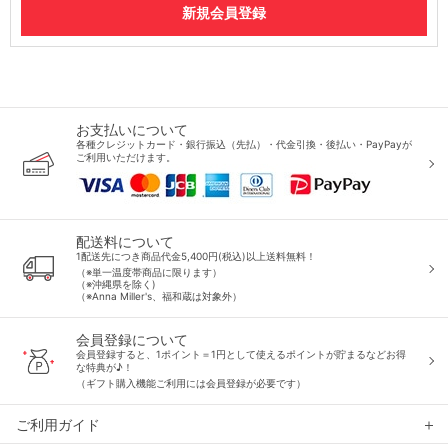
お支払いについて
各種クレジットカード・銀行振込（先払）・代金引換・後払い・PayPayが
ご利用いただけます。
配送料について
1配送先につき商品代金5,400円(税込)以上送料無料！
（※単一温度帯商品に限ります）
（※沖縄県を除く)
（※Anna Miller's、福和蔵は対象外）
会員登録について
会員登録すると、1ポイント＝1円として使えるポイントが貯まるなどお得
な特典が♪！
（ギフト購入機能ご利用には会員登録が必要です）
ご利用ガイド